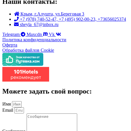
Наши контакты:
Крым, г.Алушта, ул.Береговая 3
+7 (978) 740-52-47, +7 (495) 902-00-23, +73656025374
sheyla_67@inbox.ru
Telegram
Maxcdn
Vk
Политика конфиденциальности
Оферта
Обработка файлов Cookie
Можете задать свой вопрос:
Имя
Email