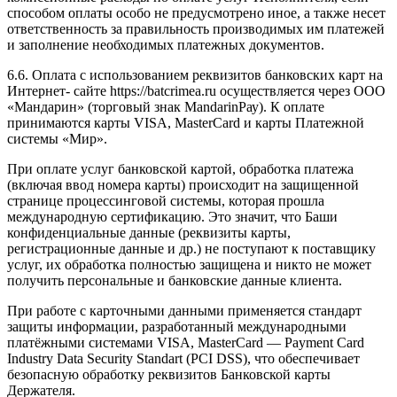
способом оплаты особо не предусмотрено иное, а также несет
ответственность за правильность производимых им платежей
и заполнение необходимых платежных документов.
6.6. Оплата с использованием реквизитов банковских карт на
Интернет- сайте https://batcrimea.ru осуществляется через ООО
«Мандарин» (торговый знак MandarinРау). К оплате
принимаются карты VISA, МаstеrСаrd и карты Платежной
системы «Мир».
При оплате услуг банковской картой, обработка платежа
(включая ввод номера карты) происходит на защищенной
странице процессинговой системы, которая прошла
международную сертификацию. Это значит, что Баши
конфиденциальные данные (реквизиты карты,
регистрационные данные и др.) не поступают к поставщику
услуг, их обработка полностью защищена и никто не может
получить персональные и банковские данные клиента.
При работе с карточными данными применяется стандарт
защиты информации, разработанный международными
платёжными системами VISA, МаstеrСаrd — Payment Card
Industry Data Security Standart (PCI DSS), что обеспечивает
безопасную обработку реквизитов Банковской карты
Держателя.