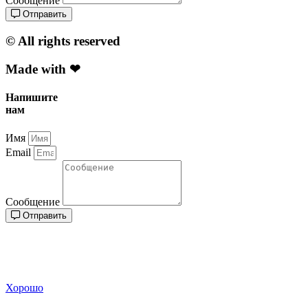
Сообщение
Отправить
© All rights reserved
Made with ❤
Напишите
нам
Имя
Email
Сообщение
Отправить
Сайт использует
cookie
для персонализации сервисов и
удобства пользователей. Вы можете запретить сохранение
cookie в настройках своего браузера
Хорошо